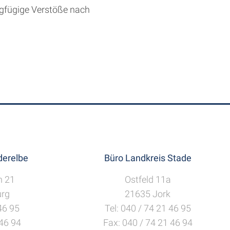
ngfügige Verstöße nach
erelbe
Büro Landkreis Stade
h 21
Ostfeld 11a
rg
21635 Jork
 46 95
Tel: 040 / 74 21 46 95
 46 94
Fax: 040 / 74 21 46 94