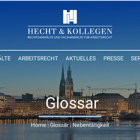
LTE
ARBEITSRECHT
AKTUELLES
PRESSE
SE
Glossar
Home
|
Glossar
|
Nebentätigkeit