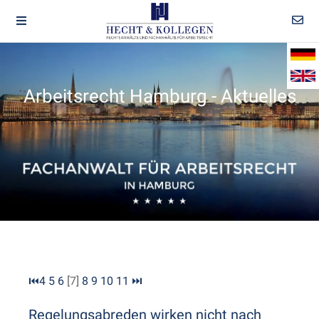
Arbeitsrecht Hamburg - Aktuelles
⏮
4
5
6
[7]
8
9
10
11
⏭
Regelungsabreden wirken nicht nach