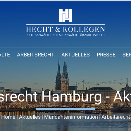
LTE
ARBEITSRECHT
AKTUELLES
PRESSE
SE
srecht Hamburg - Ak
Home
|
Aktuelles
|
Mandanteninformation
|
Arbeitsrecht