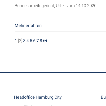
Bundesarbeitsgericht, Urteil vom 14.10.2020
Mehr erfahren
1
[2]
3
4
5
6
7
8
⏭
Headoffice Hamburg City
Bü